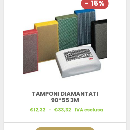
- 15%
TAMPONI DIAMANTATI
90*55 3M
Fascia
€
12,32
-
€
33,32
IVA esclusa
di
prezzo:
da
€12,32