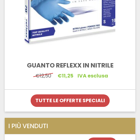
GUANTO REFLEXX IN NITRILE
Il
Il
€
12,50
€
11,25
IVA esclusa
prezzo
prezzo
originale
attuale
era:
è:
€12,50.
€11,25.
TUTTE LE OFFERTE SPECIALI
I PIÙ VENDUTI