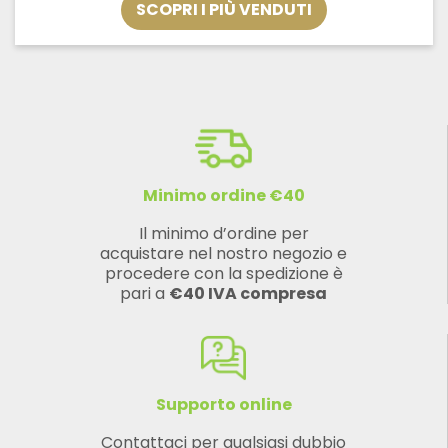
SCOPRI I PIÙ VENDUTI
a
€33,32
Minimo ordine €40
Il minimo d’ordine per
acquistare nel nostro negozio e
procedere con la spedizione è
pari a
€40 IVA compresa
Supporto online
Contattaci per qualsiasi dubbio