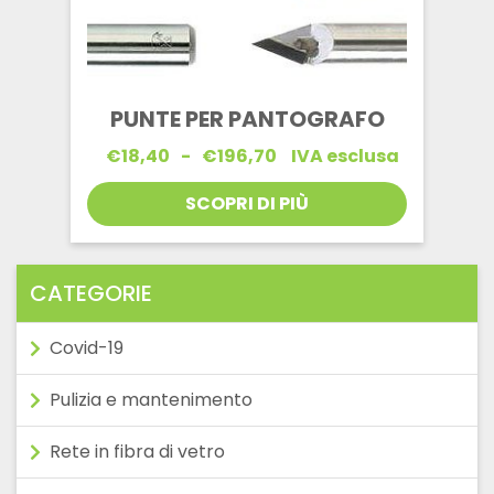
PUNTE PER PANTOGRAFO
Fascia
€
18,40
-
€
196,70
IVA esclusa
di
prezzo:
SCOPRI DI PIÙ
da
€18,40
a
€196,70
CATEGORIE
Covid-19
Pulizia e mantenimento
Rete in fibra di vetro