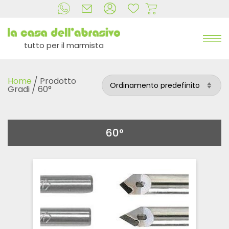
tutto per il marmista
Home
/ Prodotto
Gradi / 60°
60°