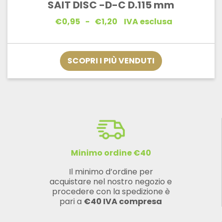
SAIT DISC -D-C D.115 mm
Fascia
€
0,95
-
€
1,20
IVA esclusa
di
prezzo:
da
€0,95
SCOPRI I PIÙ VENDUTI
a
€1,20
Minimo ordine €40
Il minimo d’ordine per
acquistare nel nostro negozio e
procedere con la spedizione è
pari a
€40 IVA compresa