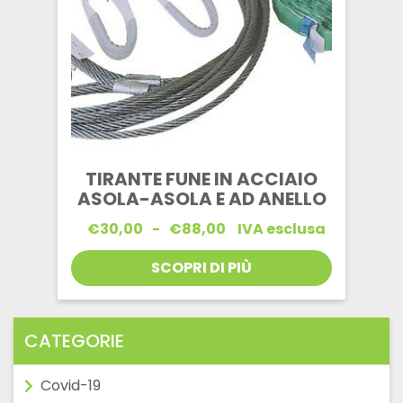
TIRANTE FUNE IN ACCIAIO
ASOLA-ASOLA E AD ANELLO
Fascia
€
30,00
-
€
88,00
IVA esclusa
di
prezzo:
SCOPRI DI PIÙ
da
€30,00
a
€88,00
CATEGORIE
Covid-19