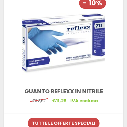
- 10%
GUANTO REFLEXX IN NITRILE
Il
Il
€
12,50
€
11,25
IVA esclusa
prezzo
prezzo
originale
attuale
era:
è:
€12,50.
€11,25.
TUTTE LE OFFERTE SPECIALI