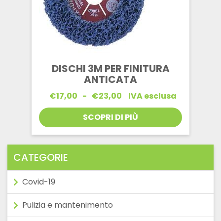
DISCHI 3M PER FINITURA
ANTICATA
Fascia
€
17,00
-
€
23,00
IVA esclusa
di
prezzo:
SCOPRI DI PIÙ
da
€17,00
a
€23,00
CATEGORIE
Covid-19
Pulizia e mantenimento