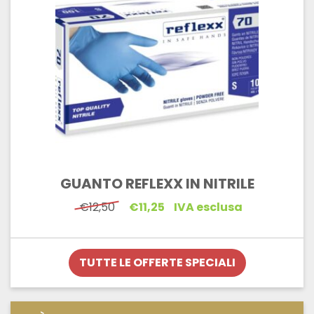
GUANTO REFLEXX IN NITRILE
Il
Il
€
12,50
€
11,25
IVA esclusa
prezzo
prezzo
originale
attuale
era:
è:
€12,50.
€11,25.
TUTTE LE OFFERTE SPECIALI