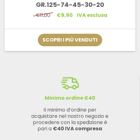
GR.125-74-45-30-20
Il
Il
€
11,00
€
9,90
IVA esclusa
prezzo
prezzo
originale
attuale
era:
è:
€11,00.
€9,90.
SCOPRI I PIÙ VENDUTI
Minimo ordine €40
Il minimo d’ordine per
acquistare nel nostro negozio e
procedere con la spedizione è
pari a
€40 IVA compresa