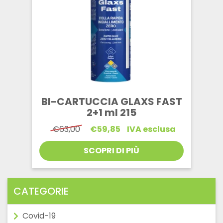
BI-CARTUCCIA GLAXS FAST
2+1 ml 215
Il
Il
€
63,00
€
59,85
IVA esclusa
prezzo
prezzo
originale
attuale
SCOPRI DI PIÙ
era:
è:
€63,00.
€59,85.
CATEGORIE
Covid-19