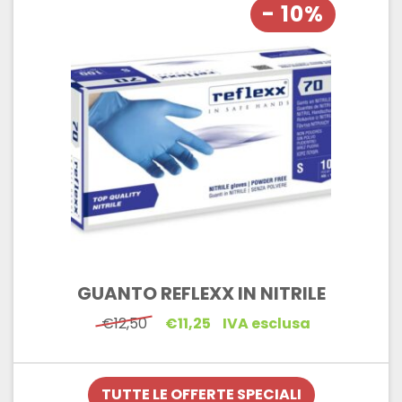
- 10%
GUANTO REFLEXX IN NITRILE
Il
Il
€
12,50
€
11,25
IVA esclusa
prezzo
prezzo
originale
attuale
era:
è:
€12,50.
€11,25.
TUTTE LE OFFERTE SPECIALI